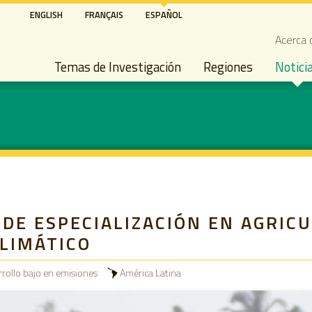
Pasar
ENGLISH
FRANÇAIS
ESPAÑOL
al
Seco
Acerca 
contenido
Main navigation
principal
Temas de Investigación
Regiones
Notici
DE ESPECIALIZACIÓN EN AGRIC
LIMÁTICO
rrollo bajo en emisiones
América Latina