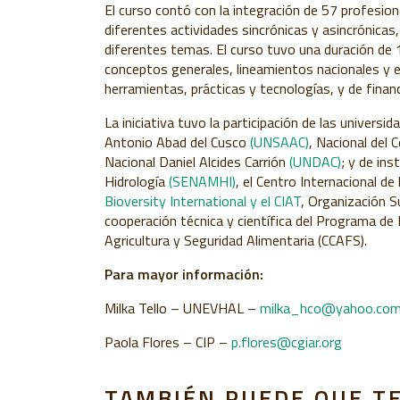
El curso contó con la integración de 57 profesion
diferentes actividades sincrónicas y asincrónica
diferentes temas. El curso tuvo una duración de 
conceptos generales,
lineamientos nacionales y 
herramientas, prácticas y tecnologías
, y de fina
La iniciativa tuvo la participación de las universi
Antonio Abad del Cusco
(UNSAAC)
,
Nacional del C
Nacional Daniel Alcides Carrión
(UNDAC)
; y de in
Hidrología
(SENAMHI)
, el Centro Internacional de
Bioversity International y el CIAT
, Organización S
cooperación técnica y científica del Programa de
Agricultura y Seguridad Alimentaria (CCAFS).
Para mayor información:
Milka Tello – UNEVHAL –
milka_hco@yahoo.com
Paola Flores – CIP –
p.flores@cgiar.org
TAMBIÉN PUEDE QUE T