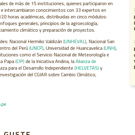
ales de más de 15 instituciones, quienes participaron en
s, e intercambiaron conocimientos con 33 expertos en
120 horas académicas, distribuidas en cinco módulos:
enfoques generales
, principios de la agroecología,
nciamiento climático y preparación de proyectos.
dades: Nacional Hermilio Valdizán
(UNHEVAL)
,
Nacional San
entro del Perú
(UNCP)
,
Universidad de Huancavelica
(UNH)
,
stituciones como el Servicio Nacional de Meteorología e
 la Papa
(CIP)
de la Iniciativa Andina, la
Alianza de
uiza para el Desarrollo Independiente
(HELVETAS)
y
 Investigación del CGIAR sobre Cambio Climático,
.pe
E GUSTE