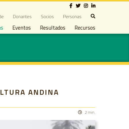
Social
ndary navigation
de
Donantes
Socios
Personas
as
Eventos
Resultados
Recursos
ULTURA ANDINA
2 min.