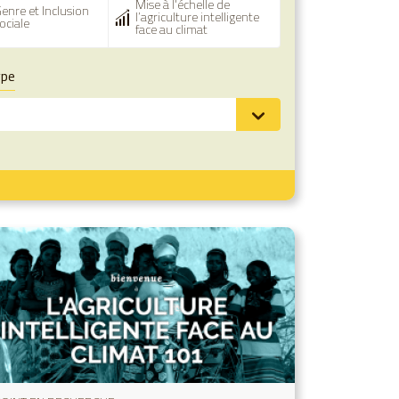
Mise à l'échelle de
enre et Inclusion
l’agriculture intelligente
ociale
face au climat
ype