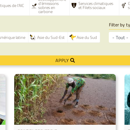
d'émissions
Services climatiques
G
tiques de l'AIC
sobres en
et Filets sociaux
s
carbone
Filter by t
mérique latine
Asie du Sud-Est
Asie du Sud
APPLY