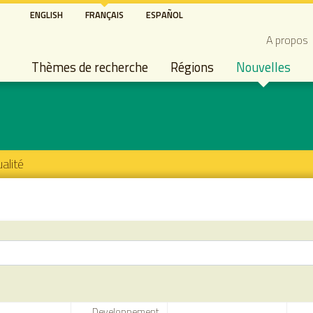
Aller
ENGLISH
FRANÇAIS
ESPAÑOL
au
Secon
A propos
contenu
Main navigation
principal
Thèmes de recherche
Régions
Nouvelles
alité
Developpement