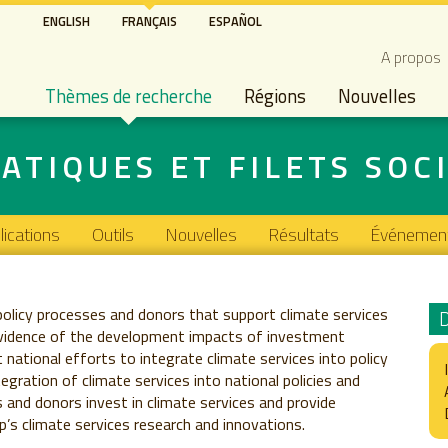
Aller
ENGLISH
FRANÇAIS
ESPAÑOL
au
Secon
A propos
contenu
Main navigation
principal
Thèmes de recherche
Régions
Nouvelles
ATIQUES ET FILETS SOC
lications
Outils
Nouvelles
Résultats
Événemen
policy processes and donors that support climate services
evidence of the development impacts of investment
national efforts to integrate climate services into policy
egration of climate services into national policies and
 and donors invest in climate services and provide
p’s climate services research and innovations.