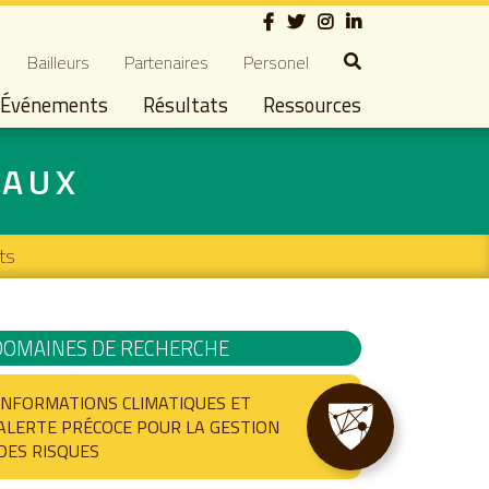
Social
dary navigation
Bailleurs
Partenaires
Personel
Événements
Résultats
Ressources
IAUX
ts
DOMAINES DE RECHERCHE
INFORMATIONS CLIMATIQUES ET
ALERTE PRÉCOCE POUR LA GESTION
DES RISQUES