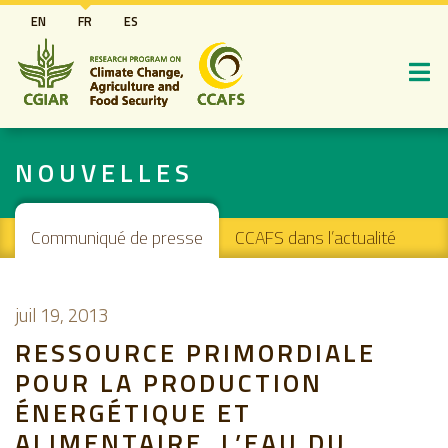
Aller
EN
FR
ES
au
contenu
principal
NOUVELLES
Main navigation
Communiqué de presse
CCAFS dans l’actualité
juil 19, 2013
RESSOURCE PRIMORDIALE
POUR LA PRODUCTION
ÉNERGÉTIQUE ET
ALIMENTAIRE, L’EAU DU