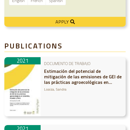
English
French
Spanish
APPLY
PUBLICATIONS
2021
DOCUMENTO DE TRABAJO
Estimación del potencial de
mitigación de las emisiones de GEI de
las prácticas agroecológicas en
Colombia, Ecuador y Perú
Loaiza, Sandra
2021