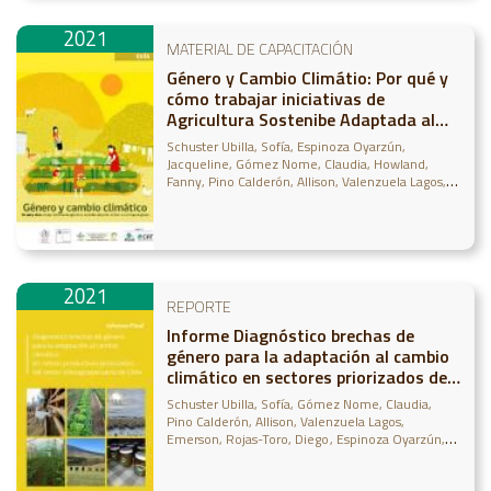
2021
MATERIAL DE CAPACITACIÓN
Género y Cambio Climátio: Por qué y
cómo trabajar iniciativas de
Agricultura Sostenibe Adaptada al
Clima con enfoque de género
Schuster Ubilla, Sofía
Espinoza Oyarzún,
Jacqueline
Gómez Nome, Claudia
Howland,
Fanny
Pino Calderón, Allison
Valenzuela Lagos,
Emerson
2021
REPORTE
Informe Diagnóstico brechas de
género para la adaptación al cambio
climático en sectores priorizados del
sector silvoagropecuario (2021)
Schuster Ubilla, Sofía
Gómez Nome, Claudia
Pino Calderón, Allison
Valenzuela Lagos,
Emerson
Rojas-Toro, Diego
Espinoza Oyarzún,
Jacqueline
Howland, Fanny