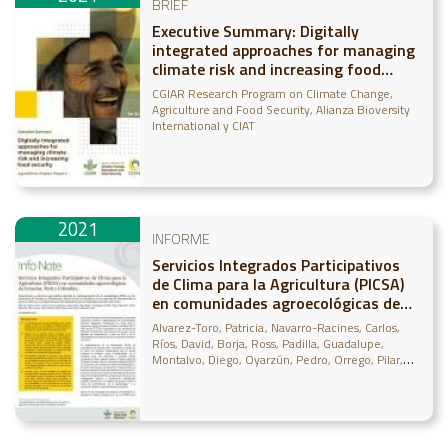
BRIEF
Executive Summary: Digitally
integrated approaches for managing
climate risk and increasing food
security
CGIAR Research Program on Climate Change,
Agriculture and Food Security
Alianza Bioversity
International y CIAT
2021
INFORME
Servicios Integrados Participativos
de Clima para la Agricultura (PICSA)
en comunidades agroecológicas de
Ecuador, Perú y ColombiaServicios
Alvarez-Toro, Patricia
Navarro-Racines, Carlos
Integrados Participativos de Clima
Ríos, David
Borja, Ross
Padilla, Guadalupe
para la Agricultura (PICSA) en
Montalvo, Diego
Oyarzún, Pedro
Orrego, Pilar
Renato, Oscar
Taipe, Diana
Franco, Ana
Arce,
comunidades agroecológicas de
Alejandra
Ecuador, Perú y Col