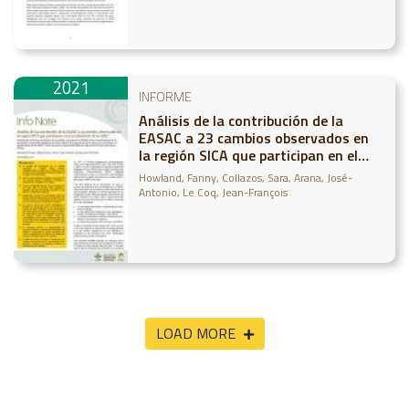
2021
INFORME
Análisis de la contribución de la
EASAC a 23 cambios observados en
la región SICA que participan en el
escalamiento de la ASAC
Howland, Fanny
Collazos, Sara
Arana, José-
Antonio
Le Coq, Jean-François
LOAD MORE