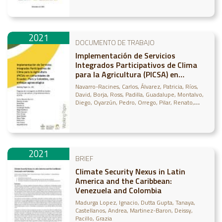
2021
DOCUMENTO DE TRABAJO
Implementación de Servicios
Integrados Participativos de Clima
para la Agricultura (PICSA) en
comunidades de Ecuador, Perú y
Navarro-Racines, Carlos
Álvarez, Patricia
Ríos,
Colombia, con enfoque agroecológico
David
Borja, Ross
Padilla, Guadalupe
Montalvo,
Diego
Oyarzún, Pedro
Orrego, Pilar
Renato,
Oscar
Taipe, Diana
Canto, Raúl
Franco, Ana
Arce, Alejandra
2021
BRIEF
Climate Security Nexus in Latin
America and the Caribbean:
Venezuela and Colombia
Madurga Lopez, Ignacio
Dutta Gupta, Tanaya
Castellanos, Andrea
Martinez-Baron, Deissy
Pacillo, Grazia