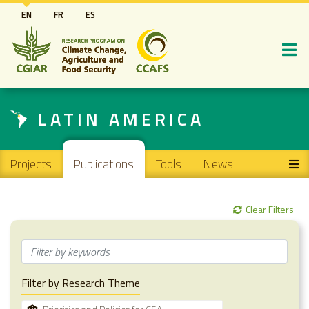
Skip
EN
FR
ES
to
main
content
LATIN AMERICA
Main navigation
Projects
Publications
Tools
News
Clear Filters
Filter by Research Theme