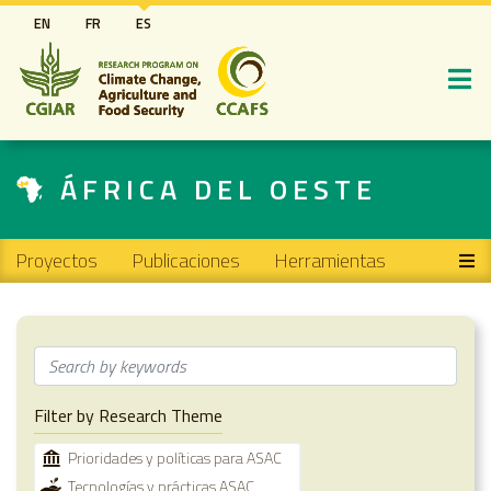
Pasar
EN
FR
ES
al
contenido
principal
ÁFRICA DEL OESTE
Main navigation
Proyectos
Publicaciones
Herramientas
Filter by Research Theme
Prioridades y políticas para ASAC
Tecnologías y prácticas ASAC