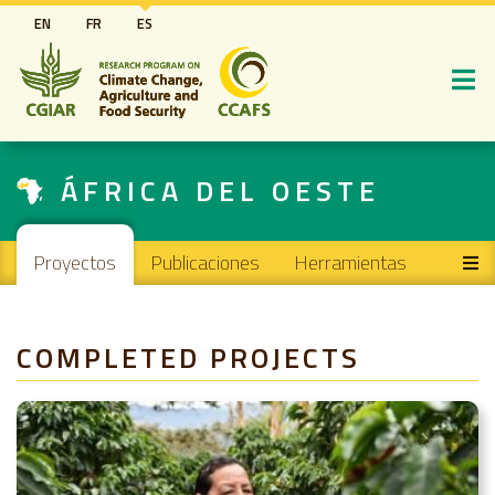
Pasar
EN
FR
ES
al
contenido
principal
ÁFRICA DEL OESTE
Main navigation
Proyectos
Publicaciones
Herramientas
COMPLETED PROJECTS