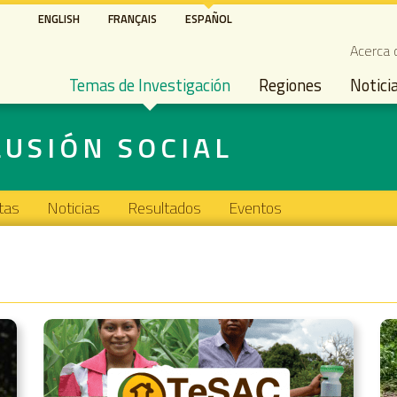
Pasar
ENGLISH
FRANÇAIS
ESPAÑOL
al
Seco
Acerca 
contenido
Main navigation
principal
Temas de Investigación
Regiones
Notici
LUSIÓN SOCIAL
tas
Noticias
Resultados
Eventos