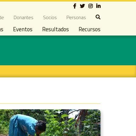
Social
ndary navigation
de
Donantes
Socios
Personas
as
Eventos
Resultados
Recursos