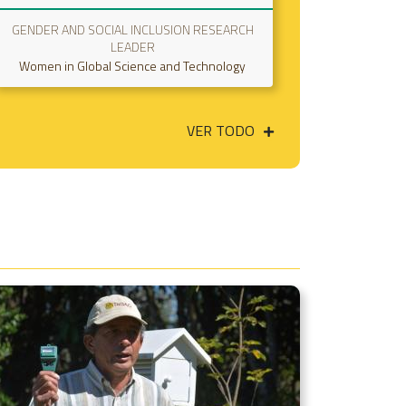
GLOBAL INNOVATION MANAGER
JEFE 
International Center for Tropical Agriculture
CIAT
Internatio
VER TODO