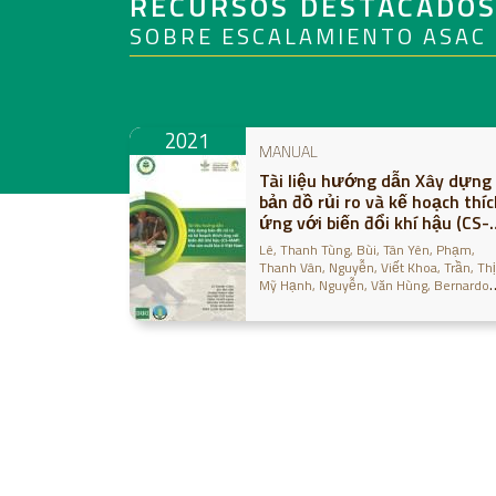
RECURSOS DESTACADO
SOBRE ESCALAMIENTO ASAC
2021
MANUAL
Tài liệu hướng dẫn Xây dựng
bản đồ rủi ro và kế hoạch thíc
ứng với biến đổi khí hậu (CS-
MAP) cho sản xuất lúa ở Việt
Lê, Thanh Tùng
Bùi, Tân Yên
Phạm,
Nam
Thanh Vân
Nguyễn, Viết Khoa
Trần, Thị
Mỹ Hạnh
Nguyễn, Văn Hùng
Bernardo,
Eisen
Celeridad, Renz