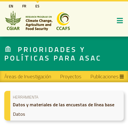
Pasar
EN
FR
ES
al
contenido
principal
PRIORIDADES Y
POLÍTICAS PARA ASAC
Main navigation
Áreas de Investigación
Proyectos
Publicaciones
HERRAMIENTA
Datos y materiales de las encuestas de línea base
Datos