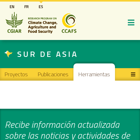
Pasar
EN
FR
ES
al
contenido
principal
SUR DE ASIA
Main navigation
Proyectos
Publicaciones
Herramientas
Recibe información actualizada
sobre las noticias y actividades de