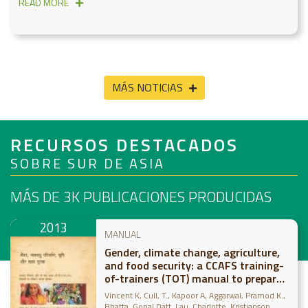
READ MORE
MÁS NOTICIAS
RECURSOS DESTACADOS
SOBRE SUR DE ASIA
MÁS DE 3K
PUBLICACIONES PRODUCIDAS
2013
MANUAL
Gender, climate change, agriculture,
and food security: a CCAFS training-
of-trainers (TOT) manual to prepare
South Asian rural women to adapt to
Vincent K
Cull, T.
Kapoor A
Aggarwal, Pramod K.
climate change (Hindi Summary)
Bhatta, Gopal Datt
Lau, Charlotte
Kristjanson,