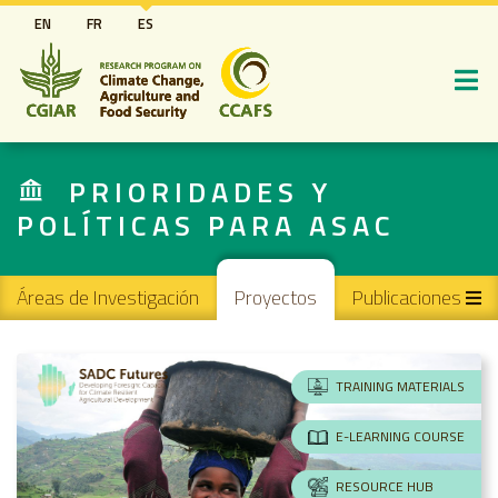
Pasar
EN
FR
ES
al
contenido
principal
PRIORIDADES Y
POLÍTICAS PARA ASAC
Main navigation
Áreas de Investigación
Proyectos
Publicaciones
TRAINING MATERIALS
E-LEARNING COURSE
RESOURCE HUB