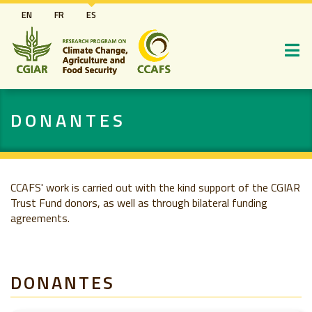
Pasar
EN
FR
ES
al
contenido
principal
DONANTES
CCAFS' work is carried out with the kind support of the CGIAR
Trust Fund donors, as well as through bilateral funding
agreements.
DONANTES