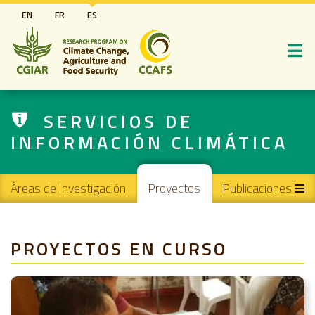
Pasar
EN
FR
ES
al
contenido
principal
SERVICIOS DE
INFORMACIÓN CLIMÁTICA
Main navigation
Áreas de Investigación
Proyectos
Publicaciones
PROYECTOS EN CURSO