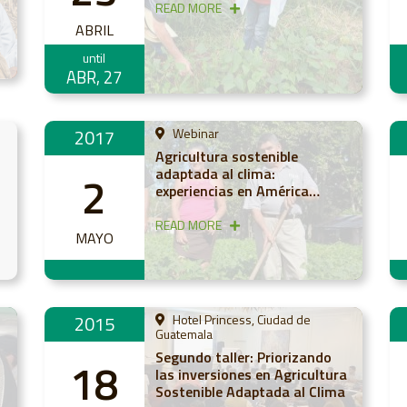
READ MORE
ABRIL
until
ABR, 27
2017
Webinar
Agricultura sostenible
adaptada al clima:
2
experiencias en América
Latina y herramientas para
impulsarla
READ MORE
MAYO
2015
Hotel Princess, Ciudad de
Guatemala
Segundo taller: Priorizando
18
las inversiones en Agricultura
Sostenible Adaptada al Clima