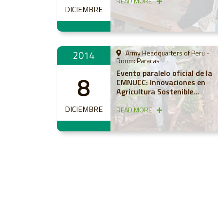
READ MORE
DICIEMBRE
2014
Army Headquarters of Peru -
Room: Paracas
Evento paralelo oficial de la
8
CMNUCC: Innovaciones en
Agricultura Sostenible
Adaptada al Clima para
DICIEMBRE
mejorar los ingresos rurales
READ MORE
bajo el cambio climático