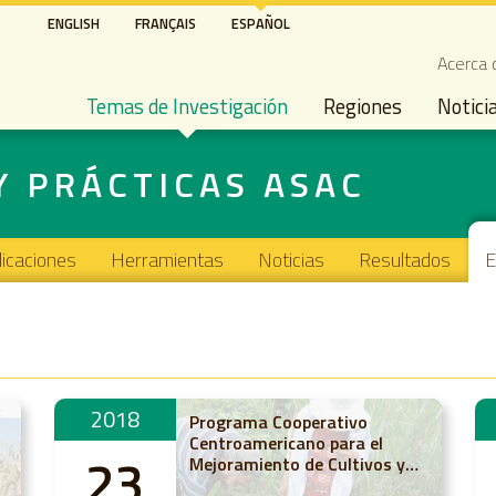
Pasar
ENGLISH
FRANÇAIS
ESPAÑOL
al
Seco
Acerca 
contenido
Main navigation
principal
Temas de Investigación
Regiones
Notici
Y PRÁCTICAS ASAC
licaciones
Herramientas
Noticias
Resultados
E
2018
Programa Cooperativo
Centroamericano para el
23
Mejoramiento de Cultivos y
Animales