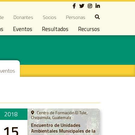
Social
ndary navigation
de
Donantes
Socios
Personas
as
Eventos
Resultados
Recursos
ventos
2018
Centro de Formación El Tule,
Chiquimula, Guatemala
15
Encuentro de Unidades
Ambientales Municipales de la