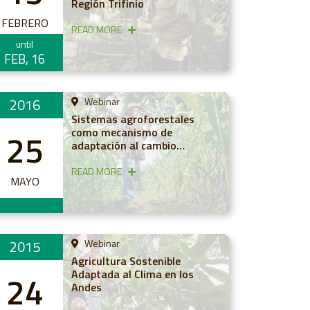
Región Trifinio
FEBRERO
READ MORE
until
FEB, 16
2016
Webinar
Sistemas agroforestales
como mecanismo de
25
adaptación al cambio
climático
READ MORE
MAYO
2015
Webinar
Agricultura Sostenible
Adaptada al Clima en los
24
Andes