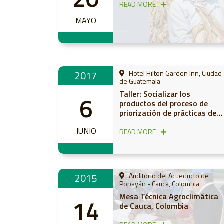
agrícolas de América Latina
READ MORE
debido al COVID-19?
MAYO
2017
Hotel Hilton Garden Inn, Ciudad
de Guatemala
Taller: Socializar los
6
productos del proceso de
priorización de prácticas de
Agricultura Sostenible
JUNIO
Adaptada al Clima
READ MORE
2015
Auditorio del Acueducto de
Popayán - Cauca, Colombia
Mesa Técnica Agroclimática
14
de Cauca, Colombia