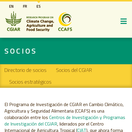
Pasar
EN
FR
ES
al
contenido
principal
SOCIOS
Secondary navigation
Directorio de socios
Socios del CGIAR
Socios estratégicos
El Programa de Investigación de CGIAR en Cambio Climático,
Agricultura y Seguridad Alimentaria (CCAFS) es una
colaboración entre los
Centros de Investigación y Programas
de Investigación del CGIAR
, liderados por el Centro
Internacional de Agricultura Tropical (
CIAT
), que ahora forma