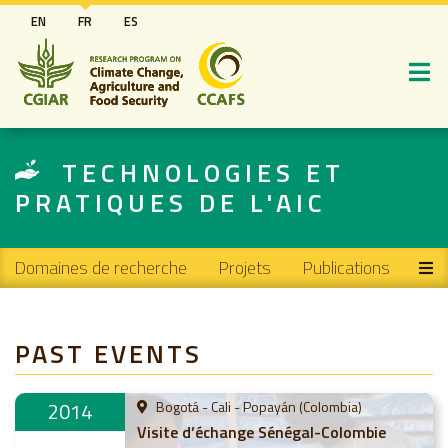
Aller
EN
FR
ES
au
contenu
principal
TECHNOLOGIES ET
PRATIQUES DE L'AIC
Main navigation
Domaines de recherche
Projets
Publications
PAST EVENTS
2014
Bogotá - Cali - Popayán (Colombia)
Visite d’échange Sénégal-Colombie