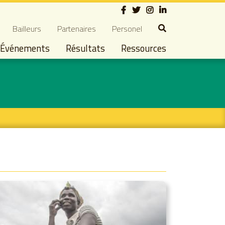
Social
dary navigation
Bailleurs
Partenaires
Personel
Événements
Résultats
Ressources