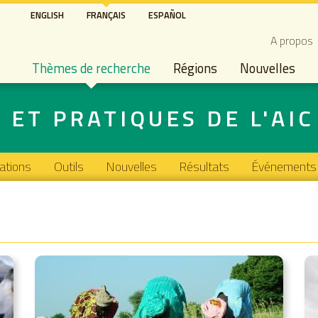
Aller
ENGLISH
FRANÇAIS
ESPAÑOL
au
Secon
A propos
contenu
Main navigation
principal
Thèmes de recherche
Régions
Nouvelles
ET PRATIQUES DE L'AIC
cations
Outils
Nouvelles
Résultats
Événements