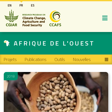
Aller
EN
FR
ES
au
contenu
principal
AFRIQUE DE L'OUEST
Main navigation
Projets
Publications
Outils
Nouvelles
2018