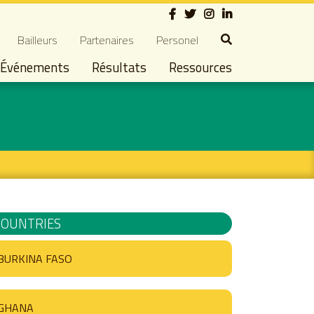
Social
dary navigation
Bailleurs
Partenaires
Personel
Événements
Résultats
Ressources
COUNTRIES
BURKINA FASO
GHANA