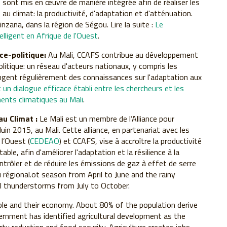
s sont mis en œuvre de manière intégrée afin de réaliser les
e au climat: la productivité, d'adaptation et d'atténuation.
Cinzana, dans la région de Ségou. Lire la suite :
Le
lligent en Afrique de l'Ouest
.
ce-politique:
Au Mali, CCAFS contribue au développement
litique: un réseau d'acteurs nationaux, y compris les
hangent régulièrement des connaissances sur l'adaptation aux
n dialogue efficace établi entre les chercheurs et les
ments climatiques au Mali
.
au Climat :
Le Mali est un membre de l’Alliance pour
Juin 2015, au Mali. Cette alliance, en partenariat avec les
l’Ouest (
CEDEAO
) et CCAFS, vise à accroître la productivité
ble, afin d'améliorer l'adaptation et la résilience à la
ntrôler et de réduire les émissions de gaz à effet de serre
u régional.ot season from April to June and the rainy
l thunderstorms from July to October.
ple and their economy. About 80% of the population derive
ernment has identified agricultural development as the