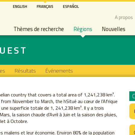
Aller
ENGLISH
FRANÇAIS
ESPAÑOL
au
Secon
A propos
contenu
Main navigation
principal
Thèmes de recherche
Régions
Nouvelles
OUEST
les
Résultats
Événements
helian country that covers a total area of 1,241,238 km².
n from November to March, the hSitué au cœur de l'Afrique
 une superficie totale de 1, 241,238 km². Il y a trois
rs, la saison chaude d'Avril à Juin et la saison des pluies,
let à Octobre.
s maliens et leur économie. Environ 80% de la population