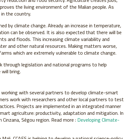
y reduction and food security. Agriculture creates jobs,
proves the living environment of the Malian people. As
 in the country.
ned by climate change. Already an increase in temperature,
cation can be observed. It is also expected that there will be
ts and floods. This increasing climate variability and
ter and other natural resources. Making matters worse,
 farms which are extremely vulnerable to climate change.
 through legislation and national programs to help
ill bring.
s working with several partners to develop climate-smart
rmers work with researchers and other local partners to test
actices. Projects are implemented in an integrated manner
smart agriculture: productivity, adaptation and mitigation. In
in Cinzana, Ségou region. Read more :
Developing Climate-
n Mali, CCAFS is helping to develop a national science-policy