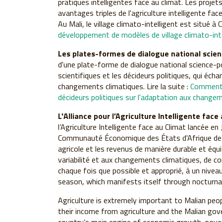
pratiques intelligentes face au climat. Les projet
avantages triples de l'agriculture intelligente fac
Au Mali, le village climato-intelligent est situé à 
développement de modèles de village climato-inte
Les plates-formes de dialogue national scien
d'une plate-forme de dialogue national science-po
scientifiques et les décideurs politiques, qui éc
changements climatiques. Lire la suite :
Comment u
décideurs politiques sur l'adaptation aux change
L'Alliance pour l
’
Agriculture Intelligente face 
l’Agriculture Intelligente face au Climat lancée en 
Communauté Économique des États d'Afrique de 
agricole et les revenus de manière durable et équita
variabilité et aux changements climatiques, de co
chaque fois que possible et approprié, à un nivea
season, which manifests itself through nocturna
Agriculture is extremely important to Malian peo
their income from agriculture and the Malian gov