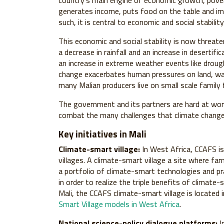
country’s main engine of economic growth, povert
generates income, puts food on the table and im
such, it is central to economic and social stability
This economic and social stability is now threate
a decrease in rainfall and an increase in desertifi
an increase in extreme weather events like drough
change exacerbates human pressures on land, wa
many Malian producers live on small scale family
The government and its partners are hard at work
combat the many challenges that climate change w
Key initiatives in Mali
Climate-smart village:
In West Africa, CCAFS i
villages. A climate-smart village a site where fa
a portfolio of climate-smart technologies and pr
in order to realize the triple benefits of climate-
Mali, the CCAFS climate-smart village is located 
Smart Village models in West Africa
.
National science-policy dialogue platforms:
I