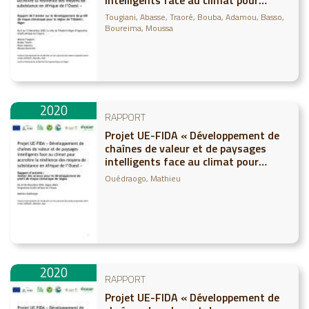
intelligents face au climat pour
accroitre la résilience des moyens de
Tougiani, Abasse
Traoré, Bouba
Adamou, Basso
subsistance en Afrique de l’Ouest »
Boureima, Moussa
Rapport de l’atelier sur le
développement de profil de risque
climatique pour la
2020
RAPPORT
Projet UE-FIDA « Développement de
chaînes de valeur et de paysages
intelligents face au climat pour
accroitre la résilience des moyens de
Ouédraogo, Mathieu
subsistance en Afrique de l’Ouest »
Rapport d’activité : Atelier des
acteurs pour le développement de
profil de risqu
2020
RAPPORT
Projet UE-FIDA « Développement de