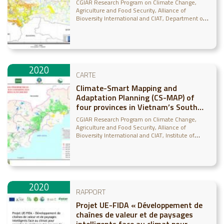
CGIAR Research Program on Climate Change,
Agriculture and Food Security
Alliance of
Bioversity International and CIAT
Department of
Crop Production
Institute of Water Resources
Planning
2020
CARTE
Climate-Smart Mapping and
Adaptation Planning (CS-MAP) of
four provinces in Vietnam’s South
Central Coast
CGIAR Research Program on Climate Change,
Agriculture and Food Security
Alliance of
Bioversity International and CIAT
Institute of
Water Resources Planning
Department of Crop
Production
2020
RAPPORT
Projet UE-FIDA « Développement de
chaînes de valeur et de paysages