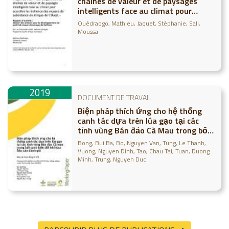
chaînes de valeur et de paysages
intelligents face au climat pour
accroitre la résilience des moyens de
Ouédraogo, Mathieu
Jaquet, Stéphanie
Sall,
subsistance en Afrique de l’Ouest »
Moussa
Rapport d’activité : Atelier des
acteurs pour le développement de
profil de risqu
2019
DOCUMENT DE TRAVAIL
Biện pháp thích ứng cho hệ thống
canh tác dựa trên lúa gạo tại các
tỉnh vùng Bán đảo Cà Mau trong bối
cảnh biến đổi khí hậu: Báo cáo đánh
Bong, Bui Ba
Bo, Nguyen Van
Tung, Le Thanh
giá
Vuong, Nguyen Dinh
Tao, Chau Tai
Tuan, Duong
Minh
Trung, Nguyen Duc