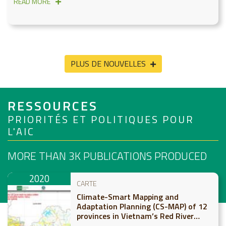
READ MORE
PLUS DE NOUVELLES
RESSOURCES
PRIORITÉS ET POLITIQUES POUR
L'AIC
MORE THAN 3K
PUBLICATIONS PRODUCED
2020
CARTE
Climate-Smart Mapping and
Adaptation Planning (CS-MAP) of 12
provinces in Vietnam’s Red River
Delta and Northern Midlands