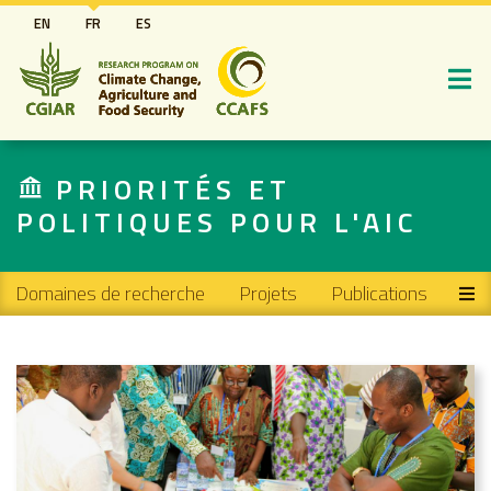
Aller
EN
FR
ES
au
contenu
principal
PRIORITÉS ET
POLITIQUES POUR L'AIC
Main navigation
Domaines de recherche
Projets
Publications