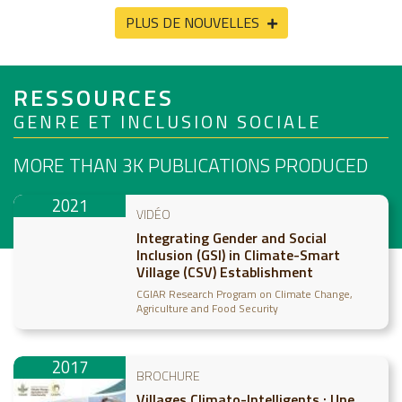
PLUS DE NOUVELLES
RESSOURCES
GENRE ET INCLUSION SOCIALE
MORE THAN 3K
PUBLICATIONS PRODUCED
2021
VIDÉO
Integrating Gender and Social
Inclusion (GSI) in Climate-Smart
Village (CSV) Establishment
CGIAR Research Program on Climate Change,
Agriculture and Food Security
2017
BROCHURE
Villages Climato-Intelligents : Une