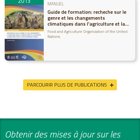
2013
MANUEL
Guide de formation: recheche sur le
genre et les changements
climatiques dans l'agriculture et la
sécurité alimentaire pur le
Food and Agriculture Organization of the United
développement rural
Nations
PARCOURIR PLUS DE PUBLICATIONS
Obtenir des mises à jour sur les