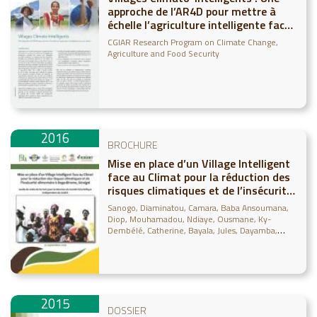
approche de l’AR4D pour mettre à
échelle l’agriculture intelligente face
au climat
CGIAR Research Program on Climate Change,
Agriculture and Food Security
2016
BROCHURE
Mise en place d’un Village Intelligent
face au Climat pour la réduction des
risques climatiques et de l’insécurité
alimentaire à Daga-Birame, Sénégal.
Sanogo, Diaminatou
Camara, Baba Ansoumana
Guide de visite de terrain pour la
Diop, Mouhamadou
Ndiaye, Ousmane
Ky-
Réunion du Comité Scientifique
Dembélé, Catherine
Bayala, Jules
Dayamba,
Sidzabda Djibril
Zougmoré, Robert B.
Indépendant du CCAFS
Ouédraogo, Mathieu
Partey, Samuel T.
2015
DOSSIER