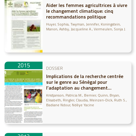
Aider les femmes agricultrices à vivre
le changement climatique: cinq
recommandations politique
Huyer, Sophia
Twyman, Jennifer
Koningstein,
Manon
Ashby, Jacqueline A.
Vermeulen, Sonja J.
2015
DOSSIER
Implications de la recherche centrée
sur le genre au Sénégal pour
l’adaptation au changement
climatique
Kristjanson, Patricia M.
Bernier, Quinn
Bryan,
Elisabeth
Ringler, Claudia
Meinzen-Dick, Ruth S.
Badiane Ndour, Ndèye Yacine