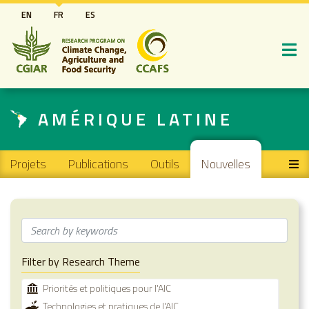
Aller
EN
FR
ES
au
contenu
principal
AMÉRIQUE LATINE
Main navigation
Projets
Publications
Outils
Nouvelles
Filter by Research Theme
Priorités et politiques pour l'AIC
Technologies et pratiques de l'AIC