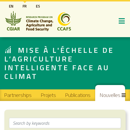
Aller
EN
FR
ES
au
contenu
principal
MISE À L'ÉCHELLE DE
L’AGRICULTURE
INTELLIGENTE FACE AU
CLIMAT
Main navigation
Partnerships
Projets
Publications
Nouvelles