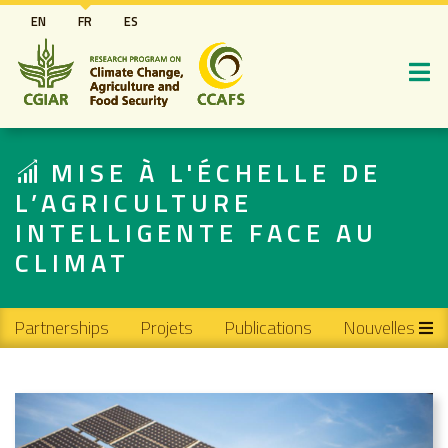
Aller
EN
FR
ES
au
contenu
principal
MISE À L'ÉCHELLE DE
L’AGRICULTURE
INTELLIGENTE FACE AU
CLIMAT
Main navigation
Partnerships
Projets
Publications
Nouvelles