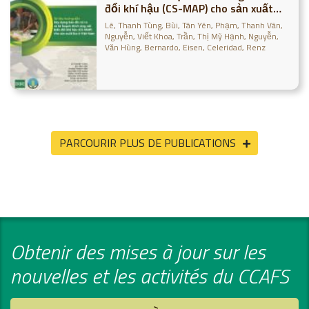
đổi khí hậu (CS-MAP) cho sản xuất
lúa ở Việt Nam
Lê, Thanh Tùng
Bùi, Tân Yên
Phạm, Thanh Vân
Nguyễn, Viết Khoa
Trần, Thị Mỹ Hạnh
Nguyễn,
Văn Hùng
Bernardo, Eisen
Celeridad, Renz
PARCOURIR PLUS DE PUBLICATIONS
Obtenir des mises à jour sur les
nouvelles et les activités du CCAFS