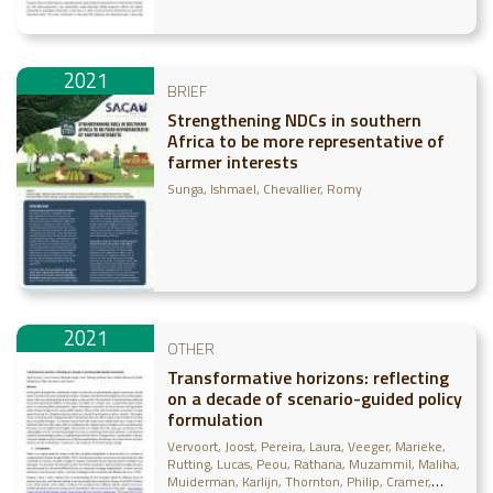
2021
BRIEF
Strengthening NDCs in southern
Africa to be more representative of
farmer interests
Sunga, Ishmael
Chevallier, Romy
2021
OTHER
Transformative horizons: reflecting
on a decade of scenario-guided policy
formulation
Vervoort, Joost
Pereira, Laura
Veeger, Marieke
Rutting, Lucas
Peou, Rathana
Muzammil, Maliha
Muiderman, Karlijn
Thornton, Philip
Cramer,