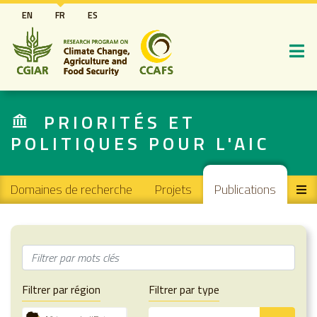
Aller
EN
FR
ES
au
contenu
principal
PRIORITÉS ET
POLITIQUES POUR L'AIC
Main navigation
Domaines de recherche
Projets
Publications
Filtrer par région
Filtrer par type