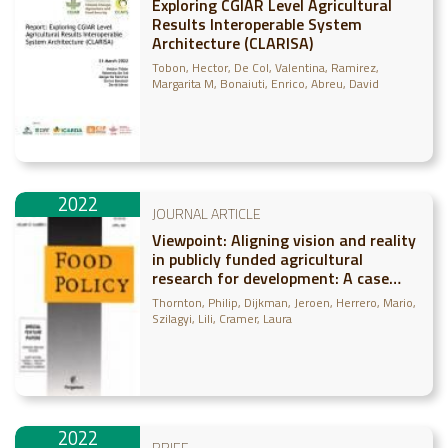
Exploring CGIAR Level Agricultural
Results Interoperable System
Architecture (CLARISA)
Tobon, Hector
De Col, Valentina
Ramirez,
Margarita M
Bonaiuti, Enrico
Abreu, David
2022
JOURNAL ARTICLE
Viewpoint: Aligning vision and reality
in publicly funded agricultural
research for development: A case
study of CGIAR
Thornton, Philip
Dijkman, Jeroen
Herrero, Mario
Szilagyi, Lili
Cramer, Laura
2022
BRIEF