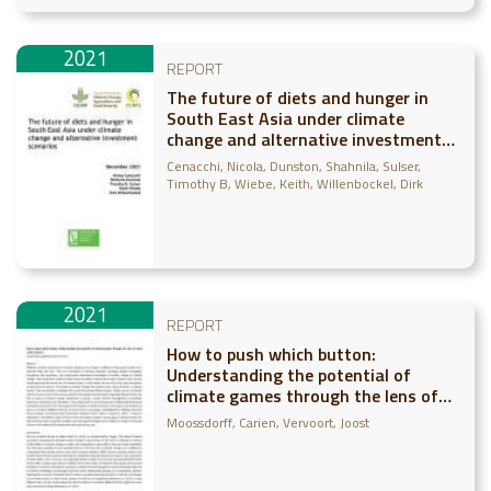
2021
REPORT
The future of diets and hunger in
South East Asia under climate
change and alternative investment
scenarios
Cenacchi, Nicola
Dunston, Shahnila
Sulser,
Timothy B
Wiebe, Keith
Willenbockel, Dirk
2021
REPORT
How to push which button:
Understanding the potential of
climate games through the lens of
social action theories
Moossdorff, Carien
Vervoort, Joost