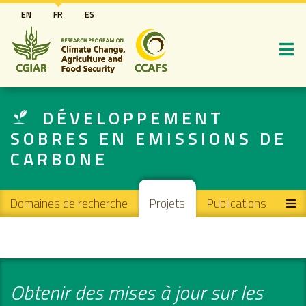
Aller
EN
FR
ES
au
contenu
principal
DÉVELOPPEMENT
SOBRES EN EMISSIONS DE
CARBONE
Main navigation
Domaines de recherche
Projets
Publications
Obtenir des mises à jour sur les