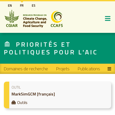
Aller
EN
FR
ES
au
contenu
principal
PRIORITÉS ET
POLITIQUES POUR L'AIC
Main navigation
Domaines de recherche
Projets
Publications
OUTIL
MarkSimGCM [français]
Outils