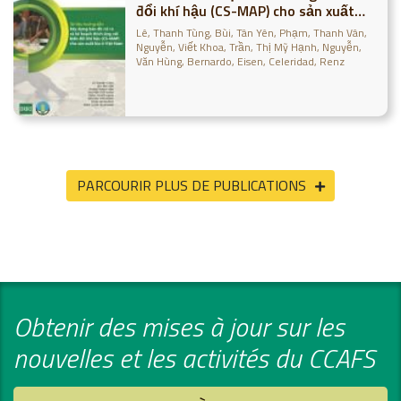
đổi khí hậu (CS-MAP) cho sản xuất
lúa ở Việt Nam
Lê, Thanh Tùng
Bùi, Tân Yên
Phạm, Thanh Vân
Nguyễn, Viết Khoa
Trần, Thị Mỹ Hạnh
Nguyễn,
Văn Hùng
Bernardo, Eisen
Celeridad, Renz
PARCOURIR PLUS DE PUBLICATIONS
Obtenir des mises à jour sur les
nouvelles et les activités du CCAFS