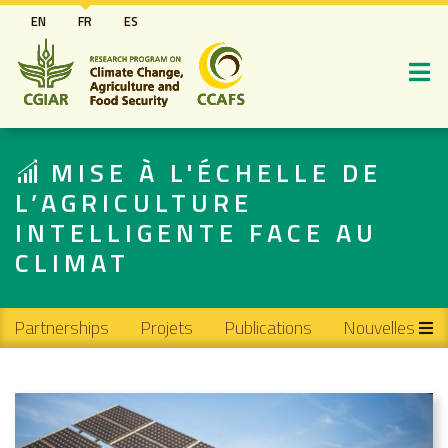
Aller
EN
FR
ES
au
contenu
principal
MISE À L'ÉCHELLE DE
L’AGRICULTURE
INTELLIGENTE FACE AU
CLIMAT
Main navigation
Partnerships
Projets
Publications
Nouvelles