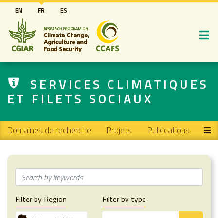
Aller
EN
FR
ES
au
contenu
principal
SERVICES CLIMATIQUES
ET FILETS SOCIAUX
Main navigation
Domaines de recherche
Projets
Publications
Filter by Region
Filter by type