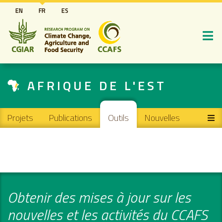
Aller
EN
FR
ES
au
contenu
principal
AFRIQUE DE L'EST
Main navigation
Projets
Publications
Outils
Nouvelles
Obtenir des mises à jour sur les
nouvelles et les activités du CCAFS