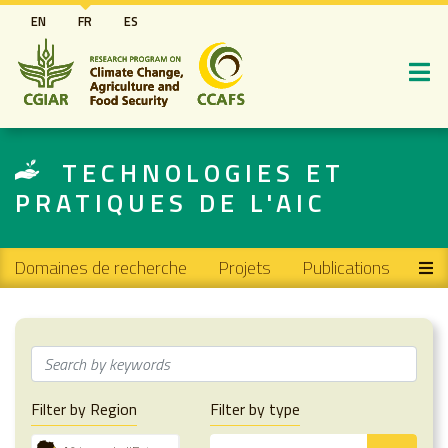
Aller
EN
FR
ES
au
contenu
principal
TECHNOLOGIES ET
PRATIQUES DE L'AIC
Main navigation
Domaines de recherche
Projets
Publications
Filter by Region
Filter by type