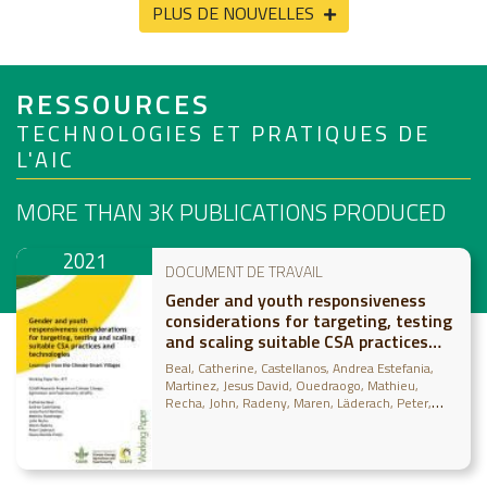
PLUS DE NOUVELLES
RESSOURCES
TECHNOLOGIES ET PRATIQUES DE
L'AIC
MORE THAN 3K
PUBLICATIONS PRODUCED
2021
DOCUMENT DE TRAVAIL
Gender and youth responsiveness
considerations for targeting, testing
and scaling suitable CSA practices
and technologies: Learnings from the
Beal, Catherine
Castellanos, Andrea Estefania
Climate-Smart Villages
Martinez, Jesus David
Ouedraogo, Mathieu
Recha, John
Radeny, Maren
Läderach, Peter
Bonilla-Findji, Osana