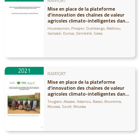
RAPPORT
Mise en place de la plateforme
d’innovation des chaînes de valeur
agricoles climato-intelligentes dans
la region de Ségou au Mali
Houessionon, Prosper
Ouédraogo, Mathieu
Samaké, Oumar
Dembélé, Siaka
2021
RAPPORT
Mise en place de la plateforme
d’innovation des chaînes de valeur
agricoles climato-intelligentes dans
la région de Tillaberi au Niger
Tougiani, Abasse
Adamou, Basso
Boureima,
Moussa
Soulé, Moussa