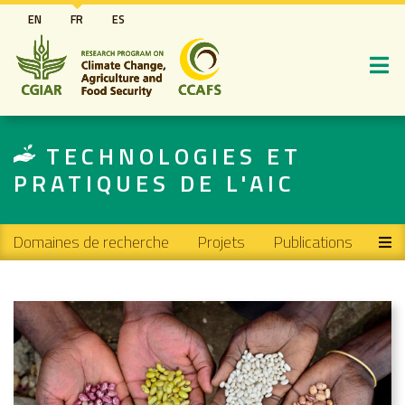
Aller
EN
FR
ES
au
contenu
principal
TECHNOLOGIES ET
PRATIQUES DE L'AIC
Main navigation
Domaines de recherche
Projets
Publications