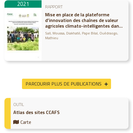
2021
RAPPORT
Mise en place de la plateforme
d’innovation des chaînes de valeur
agricoles climato-intelligentes dans
la région de Kaffrine au Sénégal
Sall, Moussa
Diakhaté, Pape Bilal
Ouédraogo,
Mathieu
PARCOURIR PLUS DE PUBLICATIONS
OUTIL
Atlas des sites CCAFS
Carte