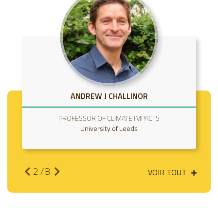
ANDREW J CHALLINOR
PROFESSOR OF CLIMATE IMPACTS
FL
University of Leeds
The All
2
/8
VOIR TOUT