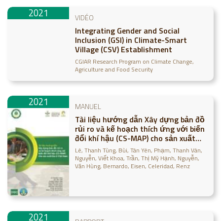
2021
VIDÉO
Integrating Gender and Social
Inclusion (GSI) in Climate-Smart
Village (CSV) Establishment
CGIAR Research Program on Climate Change,
Agriculture and Food Security
2021
MANUEL
Tài liệu hướng dẫn Xây dựng bản đồ
rủi ro và kế hoạch thích ứng với biến
đổi khí hậu (CS-MAP) cho sản xuất
lúa ở Việt Nam
Lê, Thanh Tùng
Bùi, Tân Yên
Phạm, Thanh Vân
Nguyễn, Viết Khoa
Trần, Thị Mỹ Hạnh
Nguyễn,
Văn Hùng
Bernardo, Eisen
Celeridad, Renz
2021