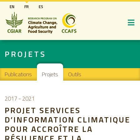
Aller
EN
FR
ES
au
contenu
principal
PROJETS
Main navigation
Publications
Projets
Outils
2017
-
2021
PROJET SERVICES
D’INFORMATION CLIMATIQUE
POUR ACCROÎTRE LA
RÉSILIENCE ET LA