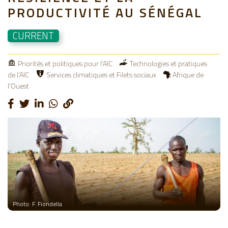
PRODUCTIVITÉ AU SÉNÉGAL
CURRENT
Priorités et politiques pour l'AIC
Technologies et pratiques
de l'AIC
Services climatiques et Filets sociaux
Afrique de
l'Ouest
Photo: F. Fiondella