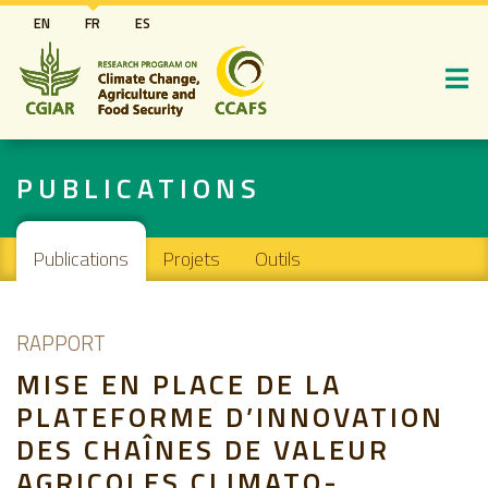
Aller
EN
FR
ES
au
contenu
principal
PUBLICATIONS
Main navigation
Publications
Projets
Outils
RAPPORT
MISE EN PLACE DE LA
PLATEFORME D’INNOVATION
DES CHAÎNES DE VALEUR
AGRICOLES CLIMATO-