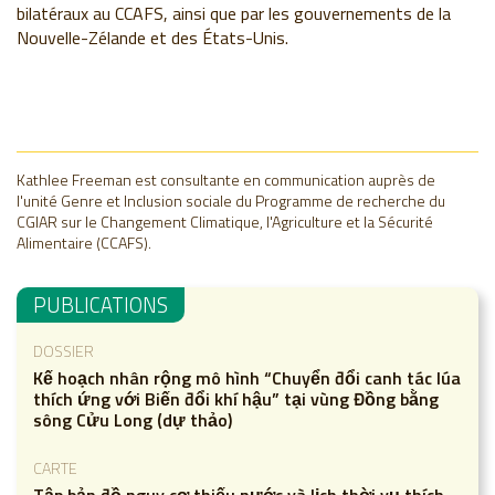
bilatéraux au CCAFS, ainsi que par les gouvernements de la
Nouvelle-Zélande et des États-Unis.
Kathlee Freeman est consultante en communication auprès de
l'unité Genre et Inclusion sociale du Programme de recherche du
CGIAR sur le Changement Climatique, l'Agriculture et la Sécurité
Alimentaire (CCAFS).
PUBLICATIONS
DOSSIER
Kế hoạch nhân rộng mô hình “Chuyển đổi canh tác lúa
thích ứng với Biến đổi khí hậu” tại vùng Đồng bằng
sông Cửu Long (dự thảo)
CARTE
Tập bản đồ nguy cơ thiếu nước và lịch thời vụ thích