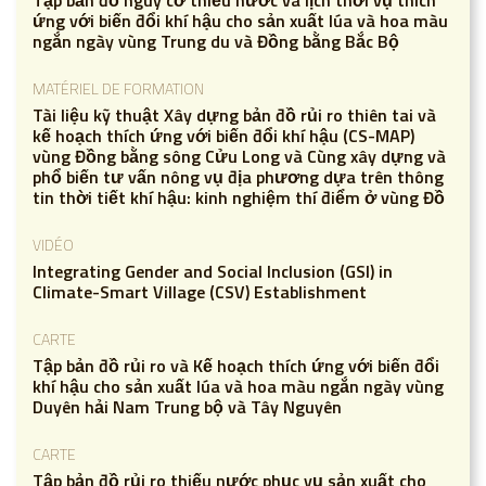
ứng với biến đổi khí hậu cho sản xuất lúa và hoa màu
ngắn ngày vùng Trung du và Đồng bằng Bắc Bộ
MATÉRIEL DE FORMATION
Tài liệu kỹ thuật Xây dựng bản đồ rủi ro thiên tai và
kế hoạch thích ứng với biến đổi khí hậu (CS-MAP)
vùng Đồng bằng sông Cửu Long và Cùng xây dựng và
phổ biến tư vấn nông vụ địa phương dựa trên thông
tin thời tiết khí hậu: kinh nghiệm thí điểm ở vùng Đồ
VIDÉO
Integrating Gender and Social Inclusion (GSI) in
Climate-Smart Village (CSV) Establishment
CARTE
Tập bản đồ rủi ro và Kế hoạch thích ứng với biến đổi
khí hậu cho sản xuất lúa và hoa màu ngắn ngày vùng
Duyên hải Nam Trung bộ và Tây Nguyên
CARTE
Tập bản đồ rủi ro thiếu nước phục vụ sản xuất cho