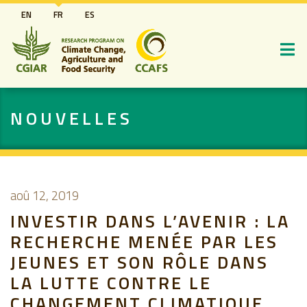
Aller
EN
FR
ES
au
contenu
principal
NOUVELLES
aoû 12, 2019
INVESTIR DANS L’AVENIR : LA
RECHERCHE MENÉE PAR LES
JEUNES ET SON RÔLE DANS
LA LUTTE CONTRE LE
CHANGEMENT CLIMATIQUE