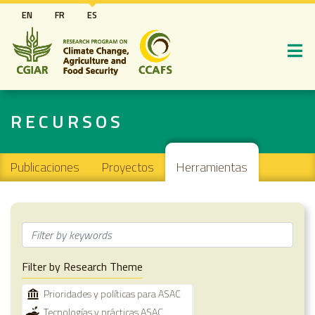
Pasar
EN
FR
ES
al
contenido
principal
RECURSOS
Main navigation
Publicaciones
Proyectos
Herramientas
Filter by Research Theme
Prioridades y políticas para ASAC
Tecnologías y prácticas ASAC