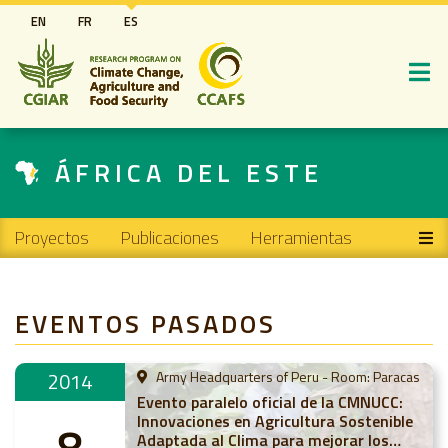
Pasar
EN
FR
ES
al
contenido
principal
ÁFRICA DEL ESTE
Main navigation
Proyectos
Publicaciones
Herramientas
EVENTOS PASADOS
2014
Army Headquarters of Peru - Room: Paracas
Evento paralelo oficial de la CMNUCC:
Innovaciones en Agricultura Sostenible
8
Adaptada al Clima para mejorar los