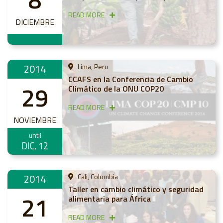
ingresos rurales bajo el cambio
climático
READ MORE
DICIEMBRE
2014
Lima, Peru
CCAFS en la Conferencia de Cambio
29
Climático de la ONU COP20
READ MORE
NOVIEMBRE
until
DIC, 12
2014
Cali, Colombia
Taller en cambio climático y seguridad
21
alimentaria para África
READ MORE