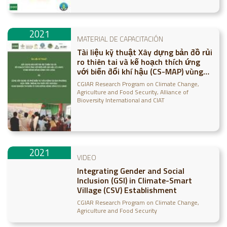
2021
MATERIAL DE CAPACITACIÓN
Tài liệu kỹ thuật Xây dựng bản đồ rủi
ro thiên tai và kế hoạch thích ứng
với biến đổi khí hậu (CS-MAP) vùng
Đồng bằng sông Cửu Long và Cùng
CGIAR Research Program on Climate Change,
xây dựng và phổ biến tư vấn nông vụ
Agriculture and Food Security
Alliance of
địa phương dựa trên thông tin thời
Bioversity International and CIAT
tiết khí hậu: kinh nghiệm thí điểm ở
vùng Đồ
2021
VIDEO
Integrating Gender and Social
Inclusion (GSI) in Climate-Smart
Village (CSV) Establishment
CGIAR Research Program on Climate Change,
Agriculture and Food Security