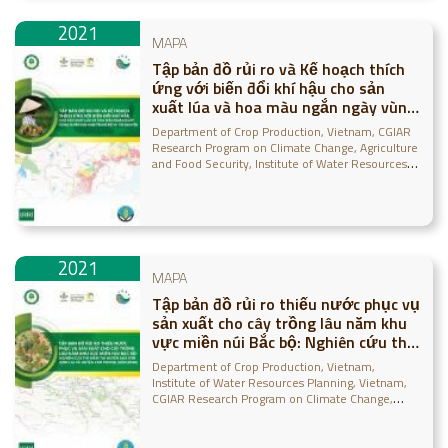
2021
MAPA
Tập bản đồ rủi ro và Kế hoạch thích
ứng với biến đổi khí hậu cho sản
xuất lúa và hoa màu ngắn ngày vùng
Duyên hải Nam Trung bộ và Tây
Department of Crop Production, Vietnam
CGIAR
Nguyên
Research Program on Climate Change, Agriculture
and Food Security
Institute of Water Resources
Planning, Vietnam
2021
MAPA
Tập bản đồ rủi ro thiếu nước phục vụ
sản xuất cho cây trồng lâu năm khu
vực miền núi Bắc bộ: Nghiên cứu thí
điểm tại huyện Mai Sơn (Sơn La) và
Department of Crop Production, Vietnam
huyện Cao Phong (Hòa Bình)
Institute of Water Resources Planning, Vietnam
CGIAR Research Program on Climate Change,
Agriculture and Food Security