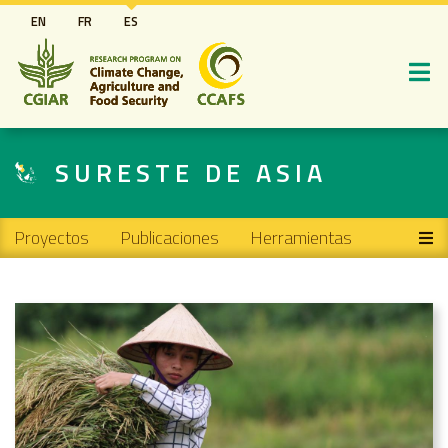
Pasar
EN
FR
ES
al
contenido
principal
SURESTE DE ASIA
Main navigation
Proyectos
Publicaciones
Herramientas