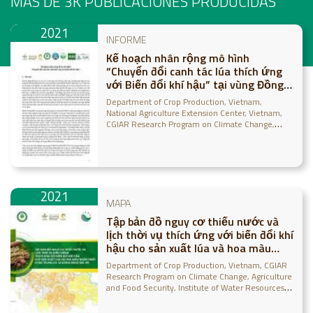
MÁS DE 3K
PUBLICACIONES PRODUCIDAS
2021
INFORME
Kế hoạch nhân rộng mô hình
“Chuyển đổi canh tác lúa thích ứng
với Biến đổi khí hậu” tại vùng Đồng
bằng sông Cửu Long (dự thảo)
Department of Crop Production, Vietnam
National Agriculture Extension Center, Vietnam
CGIAR Research Program on Climate Change,
Agriculture and Food Security
Alliance of
Bioversity International and CIAT
2021
MAPA
Tập bản đồ nguy cơ thiếu nước và
lịch thời vụ thích ứng với biến đổi khí
hậu cho sản xuất lúa và hoa màu
ngắn ngày vùng Trung du và Đồng
Department of Crop Production, Vietnam
CGIAR
bằng Bắc Bộ
Research Program on Climate Change, Agriculture
and Food Security
Institute of Water Resources
Planning, Vietnam