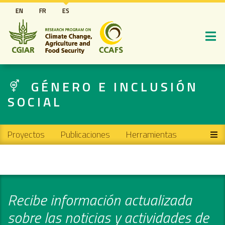
Pasar
EN
FR
ES
al
contenido
principal
GÉNERO E INCLUSIÓN
SOCIAL
Main navigation
Proyectos
Publicaciones
Herramientas
Recibe información actualizada
sobre las noticias y actividades de