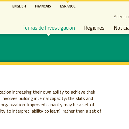
Pasar
ENGLISH
FRANÇAIS
ESPAÑOL
al
Seco
Acerca 
contenido
Main navigation
principal
Temas de Investigación
Regiones
Notici
ion increasing their own ability to achieve their
 involves building internal capacity: the skills and
 organization. Improved capacity may be a set of
ity to interpret, ability to learn), rather than a set of