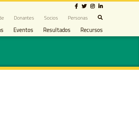
Social
ndary navigation
de
Donantes
Socios
Personas
as
Eventos
Resultados
Recursos