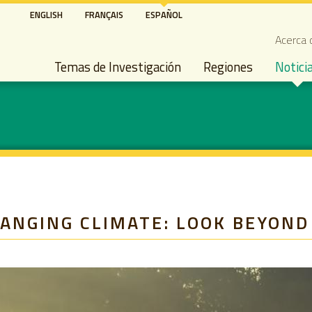
Pasar
ENGLISH
FRANÇAIS
ESPAÑOL
al
Seco
Acerca 
contenido
Main navigation
principal
Temas de Investigación
Regiones
Notici
HANGING CLIMATE: LOOK BEYOND