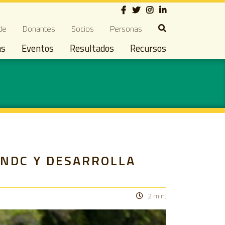
Social
ndary navigation
de
Donantes
Socios
Personas
as
Eventos
Resultados
Recursos
 NDC Y DESARROLLA
2 min.