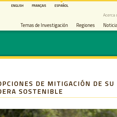
Pasar
ENGLISH
FRANÇAIS
ESPAÑOL
al
Seco
Acerca 
contenido
Main navigation
principal
Temas de Investigación
Regiones
Notici
OPCIONES DE MITIGACIÓN DE SU
DERA SOSTENIBLE