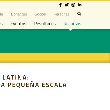
Social
ndary navigation
de
Donantes
Socios
Personas
as
Eventos
Resultados
Recursos
 LATINA:
 A PEQUEÑA ESCALA