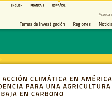
Pasar
ENGLISH
FRANÇAIS
ESPAÑOL
al
Seco
Acerca 
contenido
Main navigation
principal
Temas de Investigación
Regiones
Notici
s
 ACCIÓN CLIMÁTICA EN AMÉRICA
DENCIA PARA UNA AGRICULTURA
Y BAJA EN CARBONO