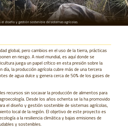
el diseño y gestión sostenible de sistemas agrícolas.
ad global, pero cambios en el uso de la tierra, prácticas
ponen en riesgo. A nivel mundial, es aquí donde se
cultura juega un papel crítico en esta presión sobre la
en día, la producción agrícola cubre más de una tercera
entes de agua dulce y genera cerca de 50% de los gases de
es recursos sin socavar la producción de alimentos para
la agroecología. Desde los años ochenta se la ha promovido
ara el diseño y gestión sostenible de sistemas agrícolas,
nto local de la región. El objetivo de este proyecto es
cología a la resiliencia climática y bajas emisiones de
udables y sostenibles.