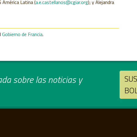
S América Latina (
a.e.castellanos@cgiar.org
); y Alejandra
el
Gobierno de Francia
.
da sobre las noticias y
SUS
BO