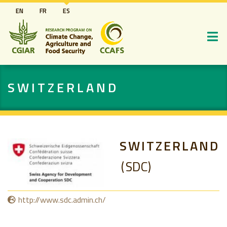
Pasar
EN
FR
ES
al
contenido
principal
SWITZERLAND
SWITZERLAND
SDC
http://www.sdc.admin.ch/