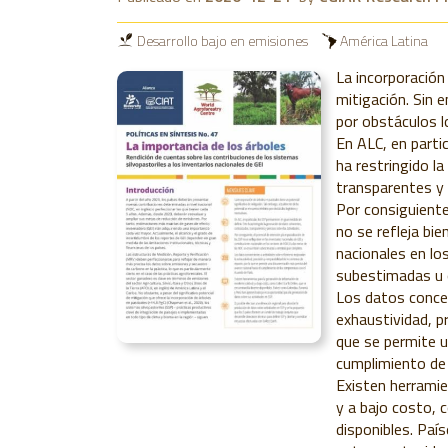
Desarrollo bajo en emisiones
América Latina
La incorporación 
mitigación. Sin 
por obstáculos l
En ALC, en parti
ha restringido l
transparentes y 
Por consiguiente,
no se refleja bie
nacionales en l
subestimadas u 
Los datos concer
exhaustividad, p
que se permite u
cumplimiento de
Existen herramie
y a bajo costo, 
disponibles. Pa