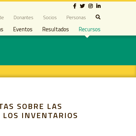
Social
ndary navigation
de
Donantes
Socios
Personas
as
Eventos
Resultados
Recursos
TAS SOBRE LAS
 LOS INVENTARIOS