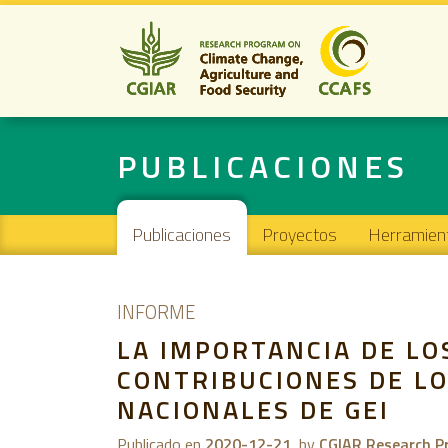
PUBLICACIONES
Main navigation
Publicaciones
Proyectos
Herramien
INFORME
LA IMPORTANCIA DE LO
CONTRIBUCIONES DE LO
NACIONALES DE GEI
Publicado en
2020-12-21
by
CGIAR Research Pr