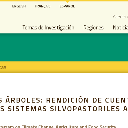
Pasar
ENGLISH
FRANÇAIS
ESPAÑOL
al
Seco
Acerca 
contenido
Main navigation
principal
Temas de Investigación
Regiones
Notici
tas
S ÁRBOLES: RENDICIÓN DE CUEN
S SISTEMAS SILVOPASTORILES A
ogram on Climate Change, Agriculture and Food Security