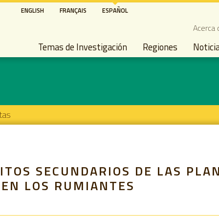
Pasar
ENGLISH
FRANÇAIS
ESPAÑOL
al
Seco
Acerca 
contenido
Main navigation
principal
Temas de Investigación
Regiones
Notici
tas
ITOS SECUNDARIOS DE LAS PLAN
 EN LOS RUMIANTES