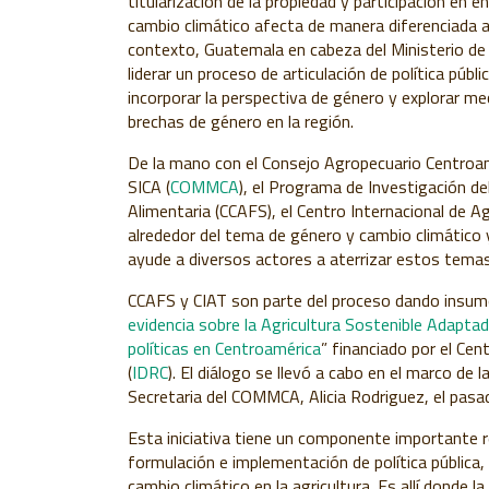
titularización de la propiedad y participación en 
cambio climático afecta de manera diferenciada a l
contexto, Guatemala en cabeza del Ministerio de 
liderar un proceso de articulación de política públ
incorporar la perspectiva de género y explorar me
brechas de género en la región.
De la mano con el Consejo Agropecuario Centroa
SICA (
COMMCA
), el Programa de Investigación de
Alimentaria (CCAFS), el Centro Internacional de Agr
alrededor del tema de género y cambio climático y
ayude a diversos actores a aterrizar estos temas 
CCAFS y CIAT son parte del proceso dando insumo
evidencia sobre la Agricultura Sostenible Adapta
políticas en Centroamérica
” financiado por el Cen
(
IDRC
). El diálogo se llevó a cabo en el marco de 
Secretaria del COMMCA, Alicia Rodriguez, el pas
Esta iniciativa tiene un componente importante r
formulación e implementación de política pública
cambio climático en la agricultura. Es allí donde 