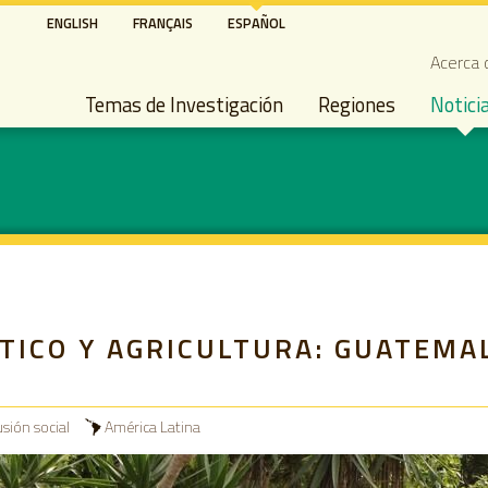
Pasar
ENGLISH
FRANÇAIS
ESPAÑOL
al
Seco
Acerca 
contenido
Main navigation
principal
Temas de Investigación
Regiones
Notici
TICO Y AGRICULTURA: GUATEMA
sión social
América Latina