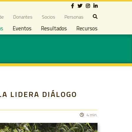
Social
ndary navigation
de
Donantes
Socios
Personas
as
Eventos
Resultados
Recursos
LA LIDERA DIÁLOGO
4 min.