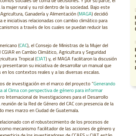
entornos sociales de toma de decisiones. Y por su parte, el
a mujer rural y su rol dentro de la sociedad. Bajo este
Agricultura, Ganadería y Alimentación (
MAGA
) decidió
ica e iniciativas relacionadas con cambio climático para
canismos a través de los cuales se puedan reducir las
mericano (
CAC
), el Consejo de Ministras de la Mujer del
l CGIAR en Cambio Climático, Agricultura y Seguridad
icultura Tropical (
CIAT
) y, el MAGA facilitaron la discusión
 presentaron su iniciativa de desarrollar un manual que
en los contextos reales y a las diversas escalas.
s de investigación en el marco del proyecto “
Generando
da al Clima con perspectiva de género para informar
tro Internacional de Investigaciones para el Desarrollo
la reunión de la Red de Género del CAC con presencia de la
ado mes marzo en Ciudad de Guatemala.
elacionado con el robustecimiento de los procesos de
, como mecanismo facilitador de las acciones de género y
la experticia de los investigadores de CCAFS y CIAT están