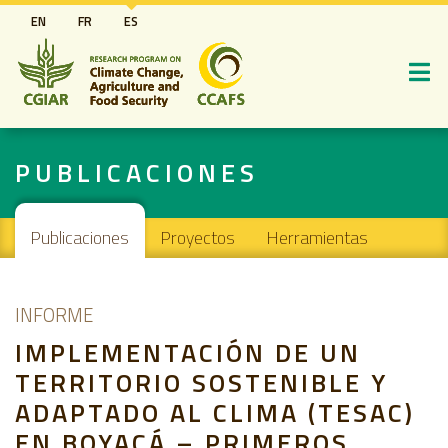
Pasar
EN
FR
ES
al
contenido
principal
PUBLICACIONES
Main navigation
Publicaciones
Proyectos
Herramientas
INFORME
IMPLEMENTACIÓN DE UN
TERRITORIO SOSTENIBLE Y
ADAPTADO AL CLIMA (TESAC)
EN BOYACÁ – PRIMEROS